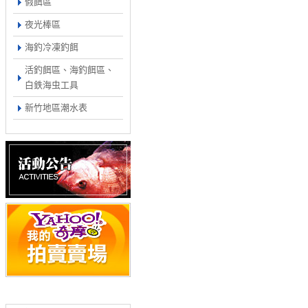
假餌區
夜光棒區
海釣冷凍釣餌
活釣餌區、海釣餌區、
白鉄海虫工具
新竹地區潮水表