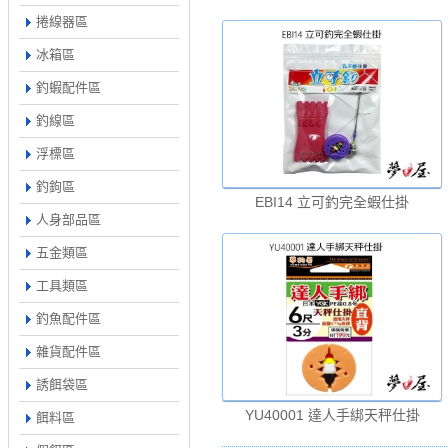
捲線器區
冰箱區
釣蝦配件區
釣線區
浮標區
釣鉤區
EBI14 立可釣完全蝦仕掛
人身部品區
五金類區
工具類區
釣魚配件區
雜貨配件區
誘餌袋區
YU40001 達人手綁天秤仕掛
餌料區