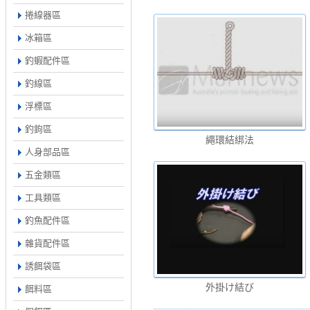
捲線器區
冰箱區
釣蝦配件區
釣線區
浮標區
釣鉤區
繩環結綁法
人身部品區
五金類區
工具類區
釣魚配件區
雜貨配件區
誘餌袋區
外掛け結び
餌料區