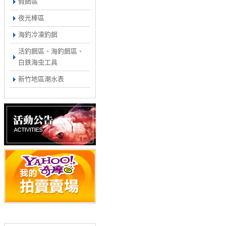
假餌區
夜光棒區
海釣冷凍釣餌
活釣餌區、海釣餌區、
白鉄海虫工具
新竹地區潮水表