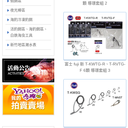
假餌區
顆 導環套組 2
夜光棒區
海釣冷凍釣餌
活釣餌區、海釣餌區、
白鉄海虫工具
新竹地區潮水表
富士 fuji 新 T-KWTG-R、T-RVTG-
F 6顆 導環套組 3