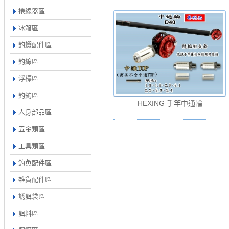
捲線器區
冰箱區
釣蝦配件區
釣線區
浮標區
釣鉤區
HEXING 手竿中通輪
人身部品區
五金類區
工具類區
釣魚配件區
雜貨配件區
誘餌袋區
餌料區