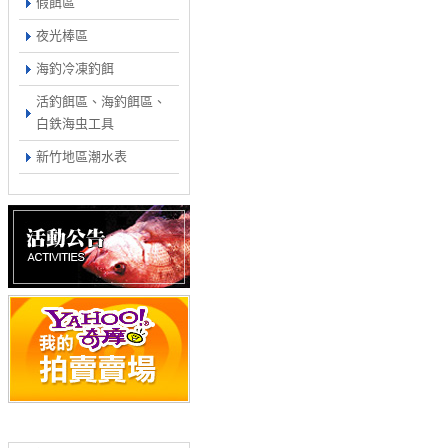
假餌區
夜光棒區
海釣冷凍釣餌
活釣餌區、海釣餌區、
白鉄海虫工具
新竹地區潮水表