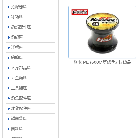
捲線器區
冰箱區
釣蝦配件區
釣線區
浮標區
釣鉤區
熊本 PE (500M草綠色) 特價品
人身部品區
五金類區
工具類區
釣魚配件區
雜貨配件區
誘餌袋區
餌料區