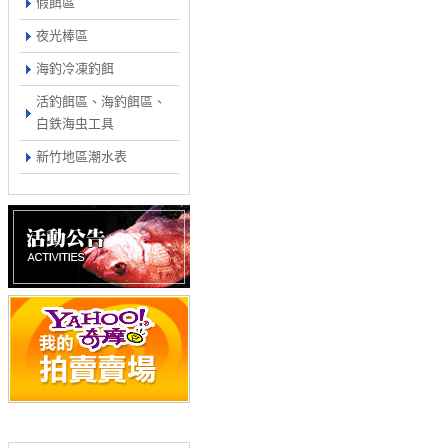
假餌區
夜光棒區
海釣冷凍釣餌
活釣餌區、海釣餌區、
白鉄海虫工具
新竹地區潮水表