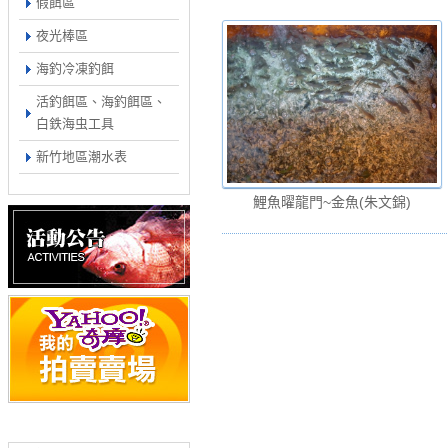
假餌區
夜光棒區
海釣冷凍釣餌
活釣餌區、海釣餌區、
白鉄海虫工具
新竹地區潮水表
鯉魚曜龍門~金魚(朱文錦)