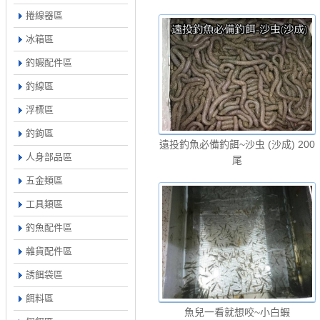
捲線器區
冰箱區
釣蝦配件區
釣線區
浮標區
釣鉤區
遠投釣魚必備釣餌~沙虫 (沙成) 200
人身部品區
尾
五金類區
工具類區
釣魚配件區
雜貨配件區
誘餌袋區
餌料區
魚兒一看就想咬~小白蝦