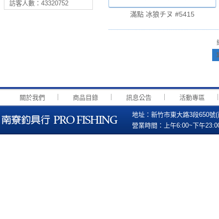
訪客人數：43320752
滿點 冰狼チヌ #5415
第一頁
上一頁
｜
｜
｜
關於我們
商品目錄
訊息公告
活動專區
地址：新竹市東大路3段650號(南寮國小
營業時間：上午6:00~下午23:00