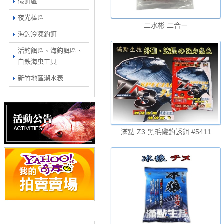
假餌區
夜光棒區
二水彬 二合ㄧ
海釣冷凍釣餌
活釣餌區、海釣餌區、
白鉄海虫工具
新竹地區潮水表
滿點 Z3 黑毛磯釣誘餌 #5411