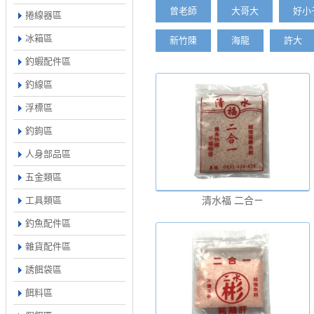
曾老師
大哥大
好小
捲線器區
冰箱區
新竹陳
海龍
許大
釣蝦配件區
釣線區
浮標區
釣鉤區
人身部品區
五金類區
工具類區
清水福 二合ㄧ
釣魚配件區
雜貨配件區
誘餌袋區
餌料區