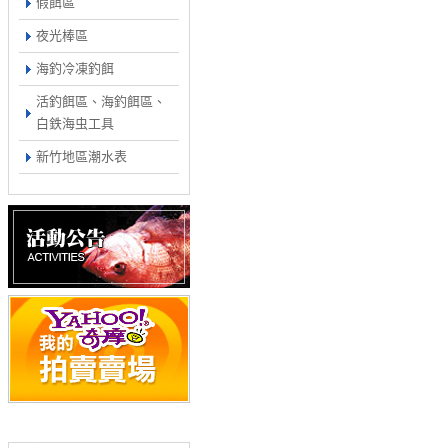
假餌區
夜光棒區
海釣冷凍釣餌
活釣餌區、海釣餌區、
白鉄海虫工具
新竹地區潮水表